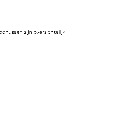
e bonussen zijn overzichtelijk