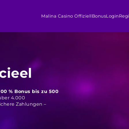
Malina Casino Offiziell
Bonus
Login
Regi
cieel
100 % Bonus bis zu 500
 über 4.000
ichere Zahlungen –