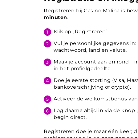
Registreren bij Casino Malina is be
minuten
.
Klik op „Registreren”.
Vul je persoonlijke gegevens in
wachtwoord, land en valuta.
Maak je account aan en rond – in
in het profielgedeelte.
Doe je eerste storting (Visa, Mas
bankoverschrijving of crypto).
Activeer de welkomstbonus van 
Log daarna altijd in via de kno
begin direct.
Registreren doe je maar één keer; d