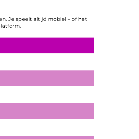
. Je speelt altijd mobiel – of het
platform.