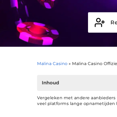
Re
Malina Casino
»
Malina Casino Offizie
Inhoud
Over Malina Casino
Vergeleken met andere aanbieders 
veel platforms lange opnametijden h
VIP-programma
Registratie en inloggen