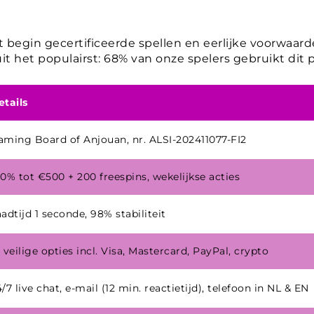
 begin gecertificeerde spellen en eerlijke voorwaarden
uit het populairst: 68% van onze spelers gebruikt dit 
etails
aming Board of Anjouan, nr. ALSI-202411077-FI2
rs
0% tot €500 + 200 freespins, wekelijkse acties
adtijd 1 seconde, 98% stabiliteit
 veilige opties incl. Visa, Mastercard, PayPal, crypto
/7 live chat, e-mail (12 min. reactietijd), telefoon in NL & EN