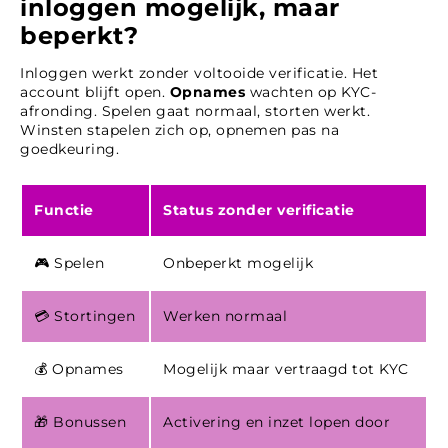
inloggen mogelijk, maar
beperkt?
Inloggen werkt zonder voltooide verificatie. Het
account blijft open.
Opnames
wachten op KYC-
afronding. Spelen gaat normaal, storten werkt.
Winsten stapelen zich op, opnemen pas na
goedkeuring.
Functie
Status zonder verificatie
🎮 Spelen
Onbeperkt mogelijk
💳 Stortingen
Werken normaal
💰 Opnames
Mogelijk maar vertraagd tot KYC
🎁 Bonussen
Activering en inzet lopen door