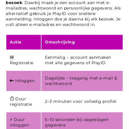
bezoek
. Daarbij maak je een account aan met e-
mailadres, wachtwoord en persoonlijke gegevens. Als
alternatief gebruik je PlayID voor snellere
aanmelding. Inloggen doe je daarna bij elk bezoek. Je
vult alleen e-mailadres en wachtwoord in.
Actie
Omschrijving
🆕
Eenmalig – account aanmaken
Registratie
met alle gegevens of PlayID
Dagelijks – toegang met e-mail &
🔑 Inloggen
wachtwoord
⏱️ Duur
2–3 minuten voor volledig profiel
registratie
⚡ Duur
5–10 seconden bij opgeslagen
inloggen
gegevens