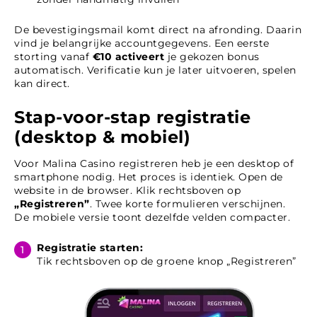
De bevestigingsmail komt direct na afronding. Daarin
vind je belangrijke accountgegevens. Een eerste
storting vanaf
€10 activeert
je gekozen bonus
automatisch. Verificatie kun je later uitvoeren, spelen
kan direct.
Stap-voor-stap registratie
(desktop & mobiel)
Voor Malina Casino registreren heb je een desktop of
smartphone nodig. Het proces is identiek. Open de
website in de browser. Klik rechtsboven op
„Registreren”
. Twee korte formulieren verschijnen.
De mobiele versie toont dezelfde velden compacter.
Registratie starten:
Tik rechtsboven op de groene knop „Registreren”