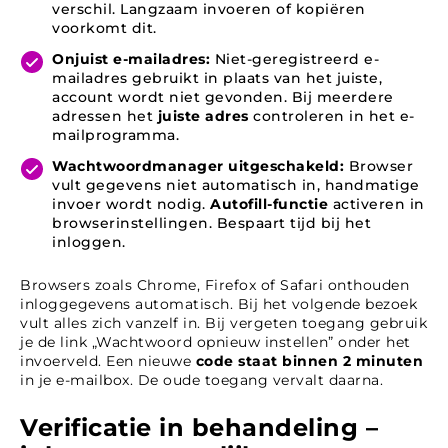
verschil. Langzaam invoeren of kopiëren
voorkomt dit.
Onjuist e-mailadres:
Niet-geregistreerd e-
mailadres gebruikt in plaats van het juiste,
account wordt niet gevonden. Bij meerdere
adressen het
juiste adres
controleren in het e-
mailprogramma.
Wachtwoordmanager uitgeschakeld:
Browser
vult gegevens niet automatisch in, handmatige
invoer wordt nodig.
Autofill-functie
activeren in
browserinstellingen. Bespaart tijd bij het
inloggen.
Browsers zoals Chrome, Firefox of Safari onthouden
inloggegevens automatisch. Bij het volgende bezoek
vult alles zich vanzelf in. Bij vergeten toegang gebruik
je de link „Wachtwoord opnieuw instellen” onder het
invoerveld. Een nieuwe
code staat binnen 2 minuten
in je e-mailbox. De oude toegang vervalt daarna.
Verificatie in behandeling –