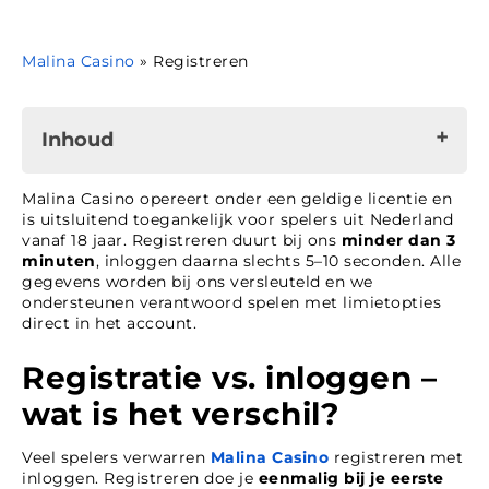
Malina Casino
»
Registreren
Inhoud
Registratie vs. inloggen – wat is het verschil?
Malina Casino opereert onder een geldige licentie en
is uitsluitend toegankelijk voor spelers uit Nederland
Malina Casino registreren: zo maak je een
vanaf 18 jaar. Registreren duurt bij ons
minder dan 3
nieuw account aan
minuten
, inloggen daarna slechts 5–10 seconden. Alle
Malina Casino inlogproblemen
gegevens worden bij ons versleuteld en we
ondersteunen verantwoord spelen met limietopties
direct in het account.
Registratie vs. inloggen –
wat is het verschil?
Veel spelers verwarren
Malina Casino
registreren met
inloggen. Registreren doe je
eenmalig bij je eerste