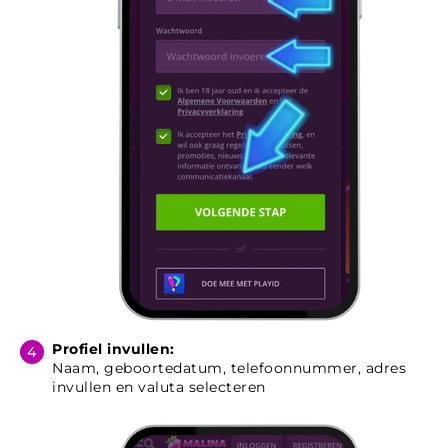
Profiel invullen:
Naam, geboortedatum, telefoonnummer, adres
invullen en valuta selecteren