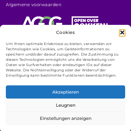
Algemene voorwaarden
Cookies
Um Ihnen optimale Erlebnisse zu bieten, verwenden wir
Technologien wie Cookies, um Geräteinformationen zu
speichern und/oder darauf zuzugreifen. Die Zustimmung zu
diesen Technologien ermöglicht uns die Verarbeitung von
Daten wie Surfverhalten oder eindeutigen IDs auf dieser
Website. Die Nichteinwilligung oder der Widerruf der
Einwilligung kann bestimmte Funktionen beeinträchtigen.
Akzeptieren
Leugnen
© 2026 Alle rechten voorbehouden. Speel
Einstellungen anzeigen
verantwoord. 18+