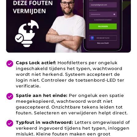
Caps Lock actief:
Hoofdletters per ongeluk
ingeschakeld tijdens het typen, wachtwoord
wordt niet herkend. Systeem accepteert de
login niet. Controleer de toetsenbord-LED ter
verificatie.
Spatie aan het einde:
Per ongeluk een spatie
meegekopieerd, wachtwoord wordt niet
geaccepteerd. Onzichtbare tekens leiden tot
fouten. Selecteren en verwijderen helpt direct.
Typfout in wachtwoord:
Letters omgewisseld of
verkeerd ingevoerd tijdens het typen, inloggen
mislukt. Kleine fouten maken een groot