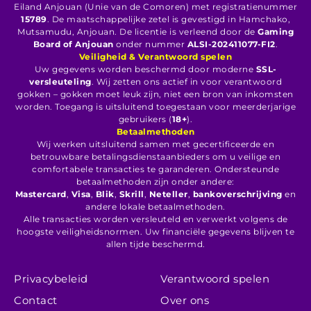
Eiland Anjouan (Unie van de Comoren) met registratienummer
15789
. De maatschappelijke zetel is gevestigd in Hamchako,
Mutsamudu, Anjouan. De licentie is verleend door de
Gaming
Board of Anjouan
onder nummer
ALSI-202411077-FI2
.
Veiligheid & Verantwoord spelen
Uw gegevens worden beschermd door moderne
SSL-
versleuteling
. Wij zetten ons actief in voor verantwoord
gokken – gokken moet leuk zijn, niet een bron van inkomsten
worden. Toegang is uitsluitend toegestaan voor meerderjarige
gebruikers (
18+
).
Betaalmethoden
Wij werken uitsluitend samen met gecertificeerde en
betrouwbare betalingsdienstaanbieders om u veilige en
comfortabele transacties te garanderen. Ondersteunde
betaalmethoden zijn onder andere:
Mastercard
,
Visa
,
Blik
,
Skrill
,
Neteller
,
bankoverschrijving
en
andere lokale betaalmethoden.
Alle transacties worden versleuteld en verwerkt volgens de
hoogste veiligheidsnormen. Uw financiële gegevens blijven te
allen tijde beschermd.
Privacybeleid
Verantwoord spelen
Contact
Over ons