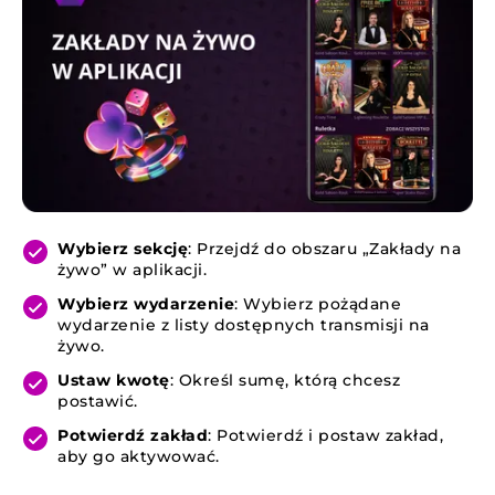
Wybierz sekcję
: Przejdź do obszaru „Zakłady na
żywo” w aplikacji.
Wybierz wydarzenie
: Wybierz pożądane
wydarzenie z listy dostępnych transmisji na
żywo.
Ustaw kwotę
: Określ sumę, którą chcesz
postawić.
Potwierdź zakład
: Potwierdź i postaw zakład,
aby go aktywować.