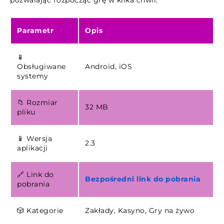
pozwalając rozpocząć grę w kilka chwil.
Bonusy dla użytkowników aplikacji Malina
Casino
Bezpieczeństwo i legalność
Parametr
Opis
Aplikacja vs. PC: Co oferuje Malina Casino
Mobile?
📱
Obsługiwane
Android, iOS
Obsługa klienta
systemy
Projekt aplikacji Malina Casino
📁 Rozmiar
32 MB
pliku
📱 Wersja
2.3
aplikacji
🔗 Link do
Bezpośredni link do pobrania
pobrania
🎲 Kategorie
Zakłady, Kasyno, Gry na żywo