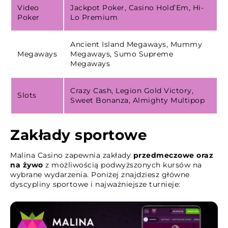
Video
Jackpot Poker, Casino Hold’Em, Hi-
Poker
Lo Premium
Ancient Island Megaways, Mummy
Megaways
Megaways, Sumo Supreme
Megaways
Crazy Cash, Legion Gold Victory,
Slots
Sweet Bonanza, Almighty Multipop
Zakłady sportowe
Malina Casino zapewnia zakłady
przedmeczowe oraz
na żywo
z możliwością podwyższonych kursów na
wybrane wydarzenia. Poniżej znajdziesz główne
dyscypliny sportowe i najważniejsze turnieje: