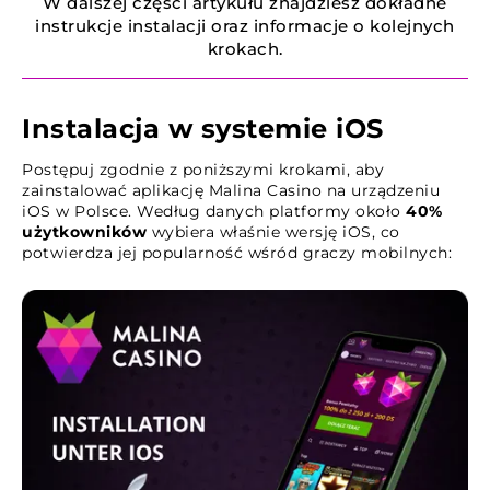
W dalszej części artykułu znajdziesz dokładne
instrukcje instalacji oraz informacje o kolejnych
krokach.
Instalacja w systemie iOS
Postępuj zgodnie z poniższymi krokami, aby
zainstalować aplikację Malina Casino na urządzeniu
iOS w Polsce. Według danych platformy około
40%
użytkowników
wybiera właśnie wersję iOS, co
potwierdza jej popularność wśród graczy mobilnych: