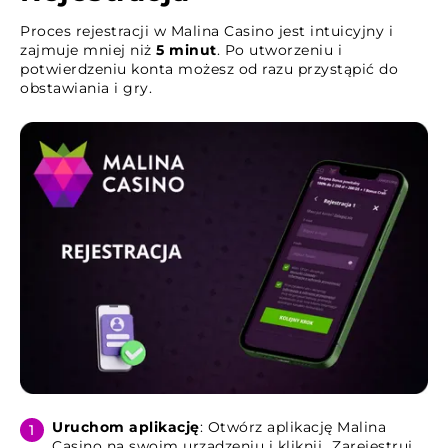
Proces rejestracji w Malina Casino jest intuicyjny i
zajmuje mniej niż
5 minut
. Po utworzeniu i
potwierdzeniu konta możesz od razu przystąpić do
obstawiania i gry.
Uruchom aplikację
: Otwórz aplikację Malina
Casino na swoim urządzeniu i kliknij „Zarejestruj