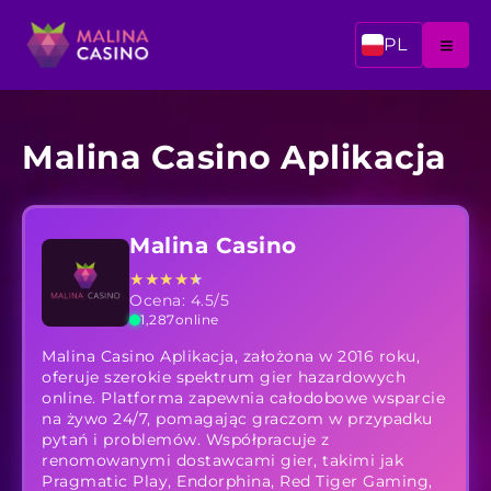
PL
Malina Casino Aplikacja
Malina Casino
★
★
★
★
★
Ocena: 4.5/5
1,281
online
Malina Casino Aplikacja, założona w 2016 roku,
oferuje szerokie spektrum gier hazardowych
online. Platforma zapewnia całodobowe wsparcie
na żywo 24/7, pomagając graczom w przypadku
pytań i problemów. Współpracuje z
renomowanymi dostawcami gier, takimi jak
Pragmatic Play, Endorphina, Red Tiger Gaming,