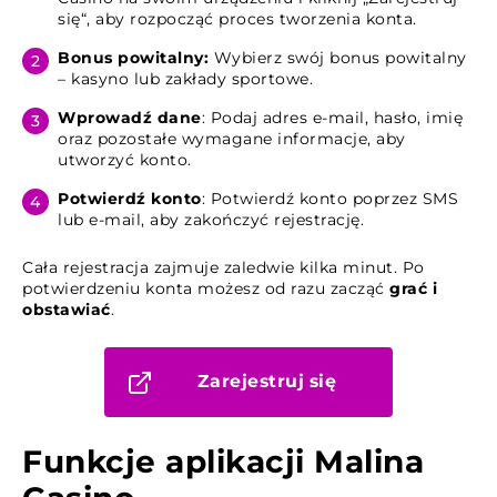
się“, aby rozpocząć proces tworzenia konta.
Bonus powitalny:
Wybierz swój bonus powitalny
– kasyno lub zakłady sportowe.
Wprowadź dane
: Podaj adres e-mail, hasło, imię
oraz pozostałe wymagane informacje, aby
utworzyć konto.
Potwierdź konto
: Potwierdź konto poprzez SMS
lub e-mail, aby zakończyć rejestrację.
Cała rejestracja zajmuje zaledwie kilka minut. Po
potwierdzeniu konta możesz od razu zacząć
grać i
obstawiać
.
Zarejestruj się
Funkcje aplikacji Malina