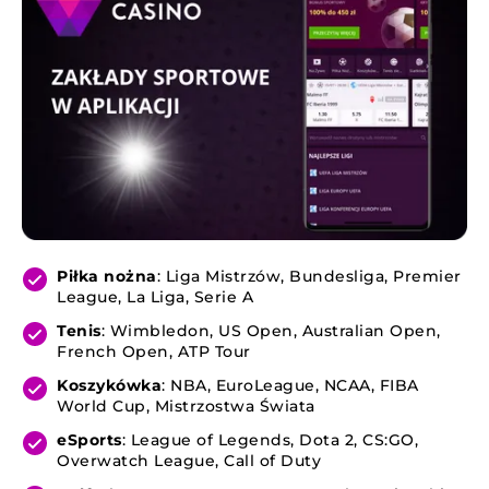
Piłka nożna
: Liga Mistrzów, Bundesliga, Premier
League, La Liga, Serie A
Tenis
: Wimbledon, US Open, Australian Open,
French Open, ATP Tour
Koszykówka
: NBA, EuroLeague, NCAA, FIBA
World Cup, Mistrzostwa Świata
eSports
: League of Legends, Dota 2, CS:GO,
Overwatch League, Call of Duty