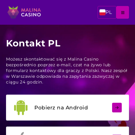
PL
Kontakt PL
Możesz skontaktować się z Malina Casino
bezpośrednio poprzez e-mail, czat na żywo lub
formularz kontaktowy dla graczy z Polski. Nasz zespół
w Warszawie odpowiada na zapytania zazwyczaj w
ciągu 24 godzin.
Pobierz na Android